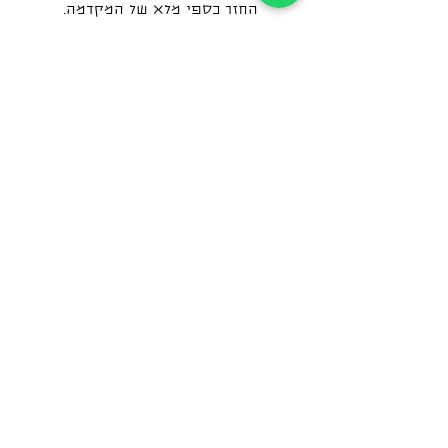
ללא החזר כספי.
לקבוצת הפייסבוק שלנו
לקבוצת הווטסאפ שלנו
free@barcelolatours.com
+34-613008039
+34-623964800