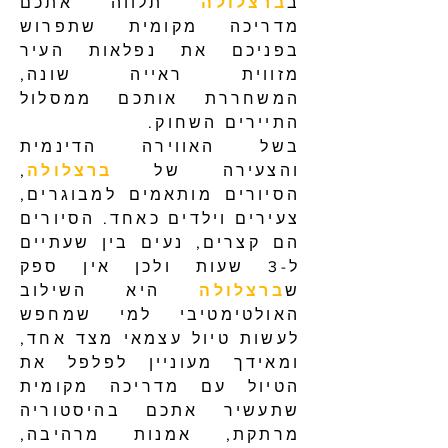
ב
ברצלולה
תלווה אתכם
מדריכה מקומית שתפרוש
בפניכם את נפלאות העיר
מזווית ראייה שונה,
המשחררת אותכם ממסלול
התיירים השחוק.
בשל האווירה הדינמית
והצעירה של
ברצלולה
,
הסיורים מותאמים למבוגרים,
צעירים וילדים כאחד. הסיורים
הם קצרים, נעים בין שעתיים
ל-3 שעות ולכן אין ספק
ש
ברצלולה
היא השילוב
האולטימטיבי למי שמחפש
לעשות טיול עצמאי מצד אחד,
ומאידך מעוניין לפלפל את
הטיול עם מדריכה מקומית
שתעשיר אתכם בהיסטוריה
מרתקת, אמנות מרהיבה,