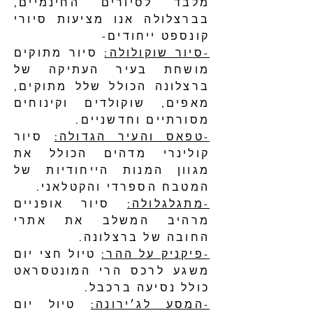
מלבד לסיורים החינמיים,
בברצלולה אנו מציעות סיורי
קונספט ייחודים-
-סיור שוקולולה:
סיור מתוקים
מושחת בעיר העתיקה של
ברצלונה הכולל שלל מתוקים,
מאפים, שוקולדים וקינוחים
מסורתיים וחדשניים.
-טפאס והעיר הגדולה:
סיור
קולינרי מדהים הכולל את
מגוון המנות הייחודיות של
המטבח הספרדי והקטלאני.
-מתגלגלולה:
סיור אופניים
מרהיב המשלב את אתרי
החובה של ברצלונה.
-פיקניק על ההר:
טיול חצי יום
משגע לרכס הרי המונטסראט
כולל נסיעה ברכבל.
-המסע לג׳ירונה:
טיול יום