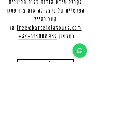
לקבלת מידע אודות עלות הסיורים
הפרטיים של ברצלולה אנא צרו עמנו
קשר במייל
free@barcelolatours.com
או
בטלפון
34-613008039+
.
חזרה לעמוד הבית
לקבוצת הפייסבוק שלנו
לקבוצת הווטסאפ שלנו
free@barcelolatours.com