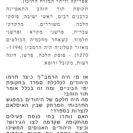
אפריקה
וליתר
המזרח התיכון.
תקופת תור הזהב התאפיינה
ב
רבנים
רבים,
ראשי ישיבה
,
פוסקי
הלכה
,
משוררים
,
מדקדקי
עברית
,
פרשני מקרא
ו
פרשני
תלמוד,
כשאחד מחכמיה הבולטים
מאזור קטלוניה היה הרמב״ן (
1194
–
1270
) - פוסק הלכה, פרשן, הוגה
דעות,
מקובל
ורופא.​
אז מי היה הרמב״ן? כיצד תרמו
היהודים לכלכלת ספרד בתקופת
ימי הביניים, ומה זה בכלל אומר
תור הזהב?
מה היה חלקם של היהודים במפגש
התרבותי המרתק שבין האיסלאם
לנצרות בספרד?
האם נותרו בתי כנסת פעילים
מהתקופה שקדמה לצו הגירוש?
וכיצד היהודים האנוסים המשיכו