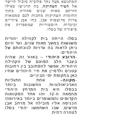
המתנשא מעל נהר פלוביה מוביל היישר
אל
העיר העתיקה
, בה תרגישו כאילו
חזרתם מאות שנים אחורה. בתוך
החומות העתיקות מחכות לכם סמטאות
צרות מרוצפות אבן, בתי אבן ציוריים
וכיכרות היסטוריות שמספרות את
סיפורה של בסלו.
בסלו הייתה בית לקהילה יהודית
משגשגת במשך מאות שנים, ועד היום
ניתן לראות בה עדויות לנוכחותם של
היהודים:
-
הרובע היהודי
– באזור זה, שהיה
בעבר הלב הפועם של הקהילה
היהודית, אפשר להסתובב בין רחובות
קטנים ולדמיין את חיי היהודים שחיו
כאן בתקופת ימי הביניים.
-
מקווה
– אחת התגליות
הארכיאולוגיות החשובות ביותר
בבסלו היא בית המרחץ היהודי
מהמאה ה-12. זהו אחד המקוואות
הקדומים והמשומרים ביותר באירופה!
הכניסה אליו מובילה אל מרחב אבן
מרשים, שבו השתמשו יהודי בסלו
לטהרה דתית.