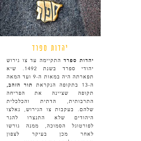
יהדות ספרד
יהדות ספרד
התקיימה עד צו
גירוש
יהודי ספרד
בשנת
1492
. שיא
תפארתה היה במאות
ה-9
ועד
המאה
ה-13
בתקופה הנקראת
תור הזהב
,
תקופה שציינה את הפריחה
התרבותית, הדתית והכלכלית
שלהם. בעקבות צו הגירוש, נאלצו
היהודים שלא התנצרו להגר
ל
פורטוגל
הסמוכה, ממנה גורשו
לאחר מכן בעיקר ל
צפון