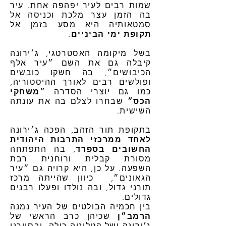
שמות רבים לעיר יפהפה אחת. עיר
בה הזמן עצר מלכת וכניסה אל
סמטאותיה היא מסע בזמן אל
תקופת ימי הביניים
.
בשל מיקומה האסטרטגי, ג׳ירונה
קיבלה גם את השם ״עיר אלף
הכיבושים״, בה חשקו כובשים
ופולשים רבים לאורך ההיסטוריה,
כמו גם יוצרי הסדרה
״משחקי
הכס״
שבחרו לצלם בה את עונתה
השישית.
בתקופת תור הזהב, הפכה ג׳ירונה
לאחד ממרכזי התרבות היהודית
החשובים בספרד
, בה התפתחה
מסורת קבלית ורוחנית רבת
השפעה. על כן, היא קרויה גם ״עיר
הגאונים״, כיוון שהייתה מרכז
תורני גדול, ובה נולדו ופעלו רבנים
גדולים.
בין חכמיה הבולטים של העיר נמנה
הרמב״ן
שכיהן כרב הראשי של
ג׳ירונה ושל קטלוניה כולה, ובסיורנו