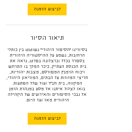
לביצוע הזמנה
תיאור הסיור
בסיורינו ״הסיפור היהודי״ נשוטט בין כותלי
הרחובות, נשמע על ההיסטוריה היהודית
בספרד בכלל וברצלונה בפרט, נראה את
בית הכנסת העתיק, כיכר המלך בו התרחש
ויכוח הרמב״ן המפורסם, מצבות יהודיות,
חריצי המזוזות על הבתים, המוזיאון היהודי,
בואו לצלול איתנו אל מסע במנהרת הזמן
אל נבכי הסיפורים והאירועים של הקהילה
היהודית מאז ועד היום.
לביצוע הזמנה