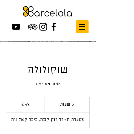
שוקולולה
סיור מתוקים
49
אירו
3 שעות
3
ש
ע
מסעדת הארד רוק קפה, כיכר קטלוניה
ו
ת