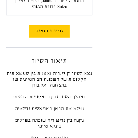
תחנת המטרו Jaume 1, בצמוד למלון
3
Suizo ברובע הגותי
0
ד
ק
ו
לביצוע הזמנה
ת
תיאור הסיור
נצא לסיור קולינריה ואמנות בין סמטאותיה
הקסומות של השכונה הבוהמיינית של
נקנח בקונדיטוריה שזכתה בפרסים