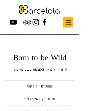
Born to be Wild
סיור קולינריה ואמנות בשכונת בורן
שעתיים 30 דקות
ש
ע
חינם
ת
ועל
חינם ועל בסיס טיפ
בסיס
י
טיפ
י
ם