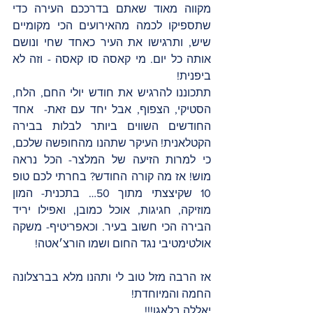
מקווה מאוד שאתם בדרככם העירה כדי 
שתספיקו לכמה מהאירועים הכי מקומיים 
שיש, ותרגישו את העיר כאחד שחי ונושם 
אותה כל יום. מי קאסה סו קאסה - וזה לא 
ביפנית! 
תתכוננו להרגיש את חודש יולי החם, הלח, 
הסטיקי, הצפוף, אבל יחד עם זאת-  אחד 
החודשים השווים ביותר לבלות בבירה 
הקטלאנית! העיקר שתהנו מהחופשה שלכם, 
כי למרות הזיעה של המלצר- הכל נראה 
מוש! אז מה קורה החודש? בחרתי לכם טופ 
10 שקיצצתי מתוך 50… בתכנית- המון 
מוזיקה, חגיגות, אוכל כמובן, ואפילו יריד 
הבירה הכי חשוב בעיר. וכאפריטיף- משקה 
אולטימטיבי נגד החום ושמו הורצ׳אטה! 
אז הרבה מזל טוב לי ותהנו מלא בברצלונה 
החמה והמיוחדת!
יאללה בלאגן!!!