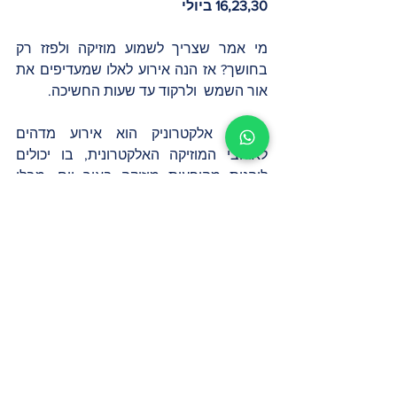
16,23,30 ביולי
מי אמר שצריך לשמוע מוזיקה ולפזז רק 
בחושך? אז הנה אירוע לאלו שמעדיפים את 
אור השמש  ולרקוד עד שעות החשיכה. 
בראנץ' אלקטרוניק הוא אירוע מדהים 
לאוהבי המוזיקה האלקטרונית, בו יכולים 
ליהנות מהופעות מוזיקה באור יום, מבלי 
להישאר ערים עד מאוחר, במהלכו תוכלו 
לשמוע אמנים בינלאומיים ומקומיים. 
פסטיבל בראנץ' הוא גם ידידותי למשפחה. 
שם הילדים ייהנו לא פחות ממבוגרים, 
ובפטיט בראנץ', מבוגרים וילדים ייהנו יחד 
מארוחת צהריים טובה ופעילויות כגון טירות 
מתנפחות, כדורגל שולחן, סדנאות ועוד..
ועבור אלה שרעבים, תוכלו להנות ממגוון 
גסטרונומי מעולה הכולל מנות טבעוניות 
וצמחוניות בין היתר.  