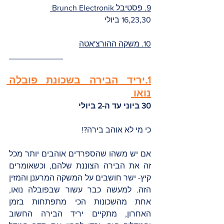
9. פסטיבל Brunch Electronik 
16,23,30 ביולי
10. משקה ההורצ'אטה
____________
1.יריד הבירה בשכונת פובלה 
נואו 
30 ביוני עד ה-2 ביולי
כי מי לא אוהב בירה?! 
אם יש משהו שהספרדים אוהבים יותר מכל 
זה את הבירה הצוננת שלהם, וכשאומרים 
קיץ- ישר חושבים על המשקה המרענן והמזין 
הזה. למעשה כבר עשור שבפובלה נואו, 
אחת מהשכונות הכי מתפתחות בזמן 
האחרון, מתקיים יריד הבירה החשוב 