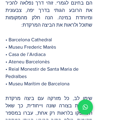
הם בחינם לגמרי. זוהי דרך נפלאה להכיר 
את הרובע הגותי בדרך יפה, צבעונית 
ומיוחדת במינה. הנה חלק מהמקומות 
שתוכל ולראות את הביצה המרקדת: 
• Barcelona Cathedral
• Museu Frederic Marès
• Casa de l’Ardiaca
• Ateneu Barcelonès
• Reial Monestir de Santa Maria de 
Pedralbes
• Museu Marítim de Barcelona
שימו לב, כל מזרקה עם ביצה מרקדת 
מקושטת בצורה שונה וייחודית, כך שאל 
תסתפקו בלראות רק אחת,. עברו במספר 
מקומות- כולם בתוך הרובע הגותי כמספר 
דקות הליכה ממקום למקום.