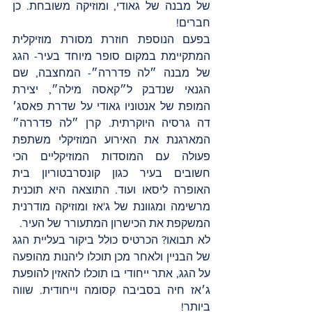
של מבנה של גאודי, ומוזיקה משובחת. כן 
חברים!
בפעם הנוספת חוזרת מסורת מוזיקלית 
המתקיימת במקום סופר מיוחד בעיר- הגג 
של מבנה ״לה פדררה״- המחצבה, שם 
הגנאי שנדבק ל״קאסה מילה״, יצירת 
המופת של אנטוניו גאודי על שדרת פאסג׳ 
דה גרסיה היוקרתית. קרן ״לה פדררה״ 
המארגנת את האירוע המוזיקלי משתפת 
פעולה עם המוסדות המוזיקליים הכי 
חשובים בעיר כגון קונסרבטוריון בית 
האופרה ליסאו ועוד. התוצאה היא תוכנית 
מרשימה ומגוונת של ג'אז ומוזיקה מודרנית 
המשקפת את הכישרון המתעורר של העיר.
לא תבואו? הכרטיס כולל ביקור בעליית הגג 
של הבניין ולאחר מכן תוכלו ליהנות מהופעה 
על הגג, אתר ייחודי בו תוכלו להאזין להופעת 
ג׳אז חיה בסביבה קסומה וייחודית. שווה 
ביותר!