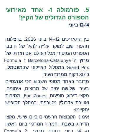
5. פורמולה 1- אחד מאירועי 
הספורט הגדולים של הקיץ!
12-14 ביוני
בין התאריכים 12–14 ביוני 2026, ברצלונה 
תהפוך שוב למוקד עלייה לרגל של חובבי 
הספורט המוטורי מכל העולם, עם חזרתו של 
מרוץ ה־Formula 1 Barcelona-Catalunya 
Grand Prix במסלול האייקוני שבמונטמלו, 
כ־30 דקות ממרכז העיר.
מדובר באחד מסופי השבוע הכי אנרגטיים 
בעיר- שלושה ימים של מרוצים, אימונים, 
מקצי דירוג, הופעות, Fan Zones, מסיבות 
ואווירת אדרנלין מטורפת. במהלך הסופ"ש 
יתקיימו:
אימוני הקבוצות הרשמיים ביום שישי, מקצי 
הדירוג בשבת, והמרוץ המרכזי ביום ראשון 
ה- 14 ביוני. בנוסף: מרוצי Formula 2, 