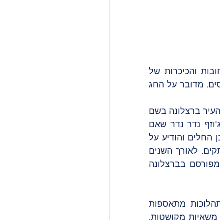
בכל חודש מרץ, ילדי ברצלונה נהנים מאחד הפסטיבלים המתוקים בעיר. הרחובות והכיכרות של 
הרובע המקסים גרסיה הופכים למסיבה של ממתקים, להקות מוסיקה ועגלות סוסים. מדובר על החג 
החג קרוי על שמו של הקדוש מדיר- הקדוש המגן של האיכרים שחי בכפר בקרבת העיר ברצלונה בשם 
Sant Cugat. בשנת 1830 אופה בשם ג'וזף שחי ברחוב Gran de Gracia חלה. ג'וזף נדר נדר שאם 
אלוהים ירפא אותו, הוא יקיים עלייה לרגל שנתית לכנסיית סנט מדיר. האופה אכן החלים והודיע על 
עלייתו לרגל אל הכנסייה על ידי הכאה בתופים בעודו הולך ברחוב ומחלק ממתקים. לאורך השנים 
התקבצו סביבו עוד ועוד אנשים, עד שלבסוף המסורת הפכה לפסטיבל גדול ומפורסם בברצלונה 
במהלך הפסטיבל ישנן תהלוכות מרשימות הצועדות ברחבי שכונת גרסיה. התהלוכות מתאספות 
בשעה 18:30 ברחוב Carrer de Sant Salvador, וכוללות סוסים רתומים לעגלות, משאיות מקושטות, 