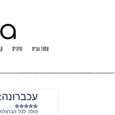
עמוד הבית
סיורים
קצ
עכברונה: מרץ 2026
דירוג של NaN מתוך 5 כוכבים