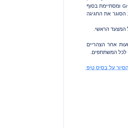
תזמורות עם תופים וחצוצרות ועוד. התהלוכה ממשיכה דרכה לרחוב Gran de Gracia ומסתיימת בסוף 
 שם בסוף הערב ישנו מופע הסוגר את החגיגה 
 המצעד הראשי. 
אנשי השכונה וכמובן ילדיהם צועדים במהלך היום ברחובות שכונת גרסיה ובשעות אחר הצהריים 
 לכל המשתתפים. 
הסיור על בסיס טיפ 