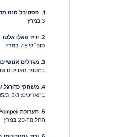
1.  פסטיבל סנט מדיר. פסטיבל הסוכריות בשכונת גרסיה
3 במרץ
2. יריד פאלו אלטו 
סופ״ש 7-8 במרץ
3. מגדלים אנושיים
במספר תאריכים שונ
4. משחקי כדורגל של בארסה
בתאריכים: 3/3, 15/3, 18/8, 22/3.
5. תערוכת The last days of Pompeii
החל מה-20 במרץ
6. יריד גסטרונומי בשדרת פאסג׳ דה גרסיה 