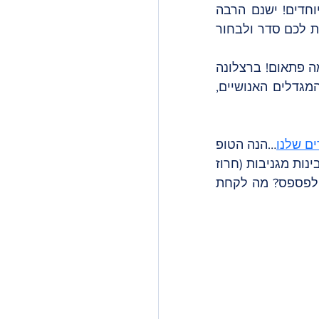
כשהחורף מאחורינו ומזג האוויר משתפר ומתחמם, מגיעים גם שלל אירועים מיוחדים! ישנם הרבה 
יותר מ-10 אירועים שיכולים להיכנס לרשימה שלנו, אבל בשביל זה אני כאן- לעשות לכם סדר ולבחור 
אז מה חשבתם? שאחרי הקרנבל בפברואר ברצלונה נכנסת לסייאסטה ארוכה? מה פתאום! ברצלונה 
ממשיכה לחגוג ובגדול ואסור לכם להחמיץ את הפסטיבלים, את ירידי האוכל, המגדלים האנושיים, 
ים שלנו
…הנה הטופ 
10 של החודש! שבמאמץ רב, מצח נחושה ועבודה עכברונית רבה מלווה בהרבה גבינות מגניבות (חרוז 
שכזה) הצלחתי לדחוס הכל לרשימה אחת. אז יאללה- מרץ בברצלונה! אז מה לא לפספס? מה לקחת 