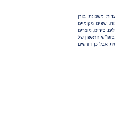
אז במה מדובר? פסטיבל גסטרונומי גדול ומהמם שחוגג לו עשור. 16 מסעדות משכונת בורן 
הגסטרונומית משתתפות ביריד ומוציאות את דוכני האוכל שלהם לאוויר הפתוח. שפים מקומיים 
מוכרים מאוד יציגו וידגימו מאכלים הישר מהמטבחים שלהם כשביריד תהנו ממנגלים, סירים, מוצרים 
טריים והרבה מנות גסטרונומיות טעימות. כל זה מתרחש בכיכר Pla del Palau בסופ״ש הראשון של 
אוקטובר מ-12 בצהריים עד חצות. אין צורך לשריין מקום מראש. הכניסה חופשית אבל כן דורשים 