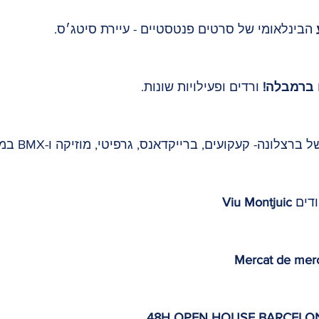
הבינלאומי של סרטים פנטסטיים - עיירת סיטג׳ס. 
 ברמבלה! 
ורדים ופעילויות שונות.
ל ברצלונה- קעקועים, ברייקדאנס, גרפיטי, מוזיקה ו-BMX במקום אחד!
Viu Montjuic
48H OPEN HOUSE BARCELON