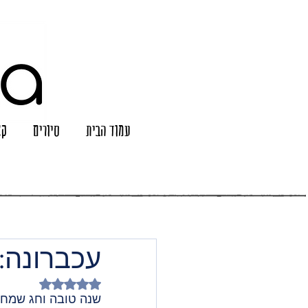
עמוד הבית
סיורים
קצ
עכברונה: אוקטוב
דירוג של NaN מתוך 5 כוכבים
שנה טובה וחג שמח מ