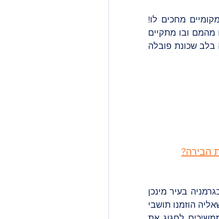
היכונו לאירוע השיקי שמתקיים בקביעות כל סופ״ש הראשון של החודש וכל המקומיים מחכים לו! 
במה מדובר? מקום ענק שהוא למעשה שריד של מפעל תעשייתי שהוסב למתחם מהמם ובו מתקיים 
אחת לחודש שוק וינטאג׳ מלא דוכנים, בלי סוף משאיות אוכל והרבה מוזיקה חייה בלב שכונת פובלה 
ת הבירה?
זאת השנה התשיעית שהאוקטוברפסט מתקיים בעיר. במקור, הפסטיבל התחיל בגרמניה בעיר מינכן 
בשנת 1810 על מנת לציין את הנישואין בין הנסיך מבאווירה עם הנסיכה מסחוניה שאליה הוזמנו תושבי 
העיר. החגיגות נמשכו מספר ימים, ועד היום כל שנה במשך שלושה שבועות ממשיכים לחגוג את 