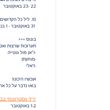
22 -23 באוקטובר
10. ליל כל הקדושים והערמוניאדה 
 31 באוקטובר - 1 בנובמבר. 
בונוס +++ 
תערוכות שרצות ואס
-ז׳אן פול גוטייה
-מוחו(ת) 
-דאלי
ועכשיו היכונו! 
בואו נדבר על כל אחד ואחד מהטופ 10. מוכנים
יריד גסטרונומי בבו
1-2 באוקטובר