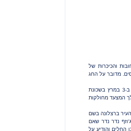
בכל חודש מרץ, ילדי ברצלונה נהנים מאחד הפסטיבלים המתוקים בעיר. הרחובות והכיכרות של 
הרובע המקסים גרסיה הופכים למסיבה של ממתקים, להקות מוסיקה ועגלות סוסים. מדובר על החג 
פסטיבל סנט מדיר הוא פסטיבל ייחודי ומסורתי בברצלונה המתקיים כל שנה ב-3 במרץ בשכונת 
 הוא ידוע כפסטיבל המתוק ביותר משום שבמהלך המצעד מחולקות 
החג קרוי על שמו של הקדוש מדיר- הקדוש המגן של האיכרים שחי בכפר בקרבת העיר ברצלונה בשם 
Sant Cugat. בשנת 1830 אופה בשם ג'וזף שחי ברחוב Gran de Gracia חלה. ג'וזף נדר נדר שאם 
אלוהים ירפא אותו, הוא יקיים עלייה לרגל שנתית לכנסיית סנט מדיר. האופה אכן החלים והודיע על 