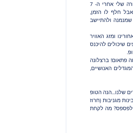
כבר ארבעה חודשים שלא כתבתי לכם, כי גם אני, בדיוק כמוכם- נכנסתי למאורה שלי אחרי ה- 7 
באוקטובר. אלו היו חודשים חשוכים וקשים, ולא הייתה לי מוטיבציה לכתוב, אבל חלף לו הזמן, 
והמטיילים חוזרים לעיר, וגם אני החלטתי להוציא את האף, להתפנק על גבינה שמנמנה ולהתיישב 
אזזזז חודש מרץ בפתח, ומסמן לנו כבר את תחילת האביב. וכעת כשהחורף מאחורינו ומזג האוויר 
משתפר ומתחמם, מגיעים גם שלל אירועים מיוחדים! ישנם הרבה יותר מ-10 אירועים שיכולים להיכנס 
פ. 
אז מה חשבתם? שאחרי הקרנבל בפברואר ברצלונה נכנסת לסייאסטה ארוכה? מה פתאום! ברצלונה 
ממשיכה לחגוג ובגדול ואסור לכם להחמיץ את הפסטיבלים, את ירידי האוכל, המגדלים האנושיים, 
אז אם כבר רכשתם את כרטיסי הטיסה, שריינתם מלון וכמובן כבר נרשמתם לסיורים שלנו…הנה הטופ 
10 של החודש! שבמאמץ רב, מצח נחושה ועבודה עכברונית רבה מלווה בהרבה גבינות מגניבות (חרוז 
שכזה) הצלחתי לדחוס הכל לרשימה אחת. אז יאללה- מרץ בברצלונה! אז מה לא לפספס? מה לקחת 