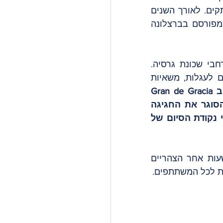
עלייתו לרגל אל הכנסייה על ידי הכאה בתופים בעודו הולך ברחוב ומחלק ממתקים. לאורך השנים 
התקבצו סביבו עוד ועוד אנשים, עד שלבסוף המסורת הפכה לפסטיבל גדול ומפורסם בברצלונה 
ישנן תהלוכות מרשימות הצועדות ברחבי שכונת גרסיה. 
 וכוללות סוסים רתומים לעגלות, משאיות 
תהלוכה ממשיכה דרכה לרחוב Gran de Gracia 
ומסתיימת בסוף הרחוב, שם נמצאים גני גרסיה. בסוף הערב ישנו מופע הסוגר את החגיגה 
הצבעונית. המיקום המומלץ לעמוד בו כדי ליהנות מהתהלוכה הוא קצת לפני נקודת הסיום של 
אנשי השכונה וכמובן ילדיהם צועדים במהלך היום ברחובות שכונת גרסיה ובשעות אחר הצהריים 
 לכל המשתתפים. 