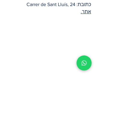
כתובת: Carrer de Sant Lluís, 24
אתר.
9. מסעדת CruiX
אם בא לכם ממש להתפנק, יש בברצלונה 
לא מעט מסעדות "מכוכבות" – זאת אומרת 
כאלו שזכו לכוכבי מישלן ומסעדת CruiX היא 
אחת מהן. לא רק שזו מסעדת מישלן, אלא 