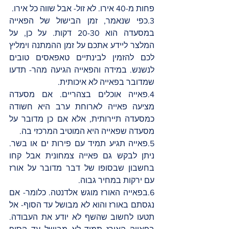
פחות מ-40 אירו. לא זול- אבל שווה כל אירו.
3.כפי שנאמר, זמן הבישול של הפאייה 
במסעדה הוא 20-30 דקות. על כן, על 
המלצר ליידע אתכם על זמן ההמתנה וימליץ 
לכם להזמין לבינתיים טאפאסים טובים 
לנשנש. במידה והפאייה הגיעה מהר- תדעו 
שמדובר בפאייה לא איכותית.
4.פאייה אוכלים בצהריים. אם מסעדה 
מציעה פאייה לארוחת ערב היא חשודה 
כמסעדה תיירותית, אלא אם כן מדובר על 
מסעדה שפאייה היא המוטיב המרכזי בה. 
5.פאייה תגיע תמיד עם פירות ים או בשר. 
ניתן לבקש גם פאייה צמחונית אבל קחו 
בחשבון שבסופו של דבר מדובר על אורז 
עם ירקות במחיר גבוה.
6.בפאייה האורז מוגש אלדנטה. כלומר- אם 
נגסתם באורז והוא לא מבושל עד הסוף- אל 
תטעו לחשוב שהשף לא יודע את העבודה. 