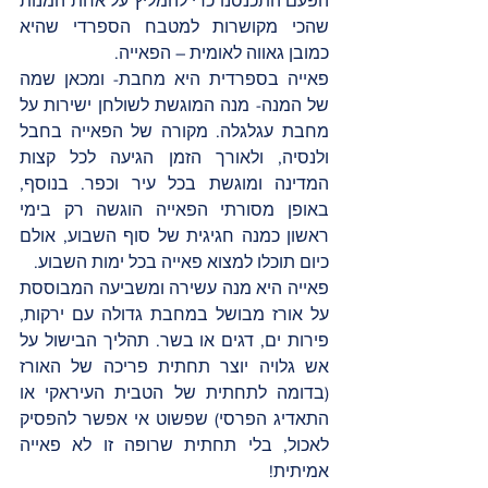
הפעם התכנסנו כדי להמליץ על אחת המנות 
שהכי מקושרות למטבח הספרדי שהיא 
כמובן גאווה לאומית – הפאייה. 
פאייה בספרדית היא מחבת- ומכאן שמה 
של המנה- מנה המוגשת לשולחן ישירות על 
מחבת עגלגלה. מקורה של הפאייה בחבל 
ולנסיה, ולאורך הזמן הגיעה לכל קצות 
המדינה ומוגשת בכל עיר וכפר. בנוסף, 
באופן מסורתי הפאייה הוגשה רק בימי 
ראשון כמנה חגיגית של סוף השבוע, אולם 
כיום תוכלו למצוא פאייה בכל ימות השבוע.
פאייה היא מנה עשירה ומשביעה המבוססת 
על אורז מבושל במחבת גדולה עם ירקות, 
פירות ים, דגים או בשר. תהליך הבישול על 
אש גלויה יוצר תחתית פריכה של האורז 
(בדומה לתחתית של הטבית העיראקי או 
התאדיג הפרסי) שפשוט אי אפשר להפסיק 
לאכול, בלי תחתית שרופה זו לא פאייה 
אמיתית! 