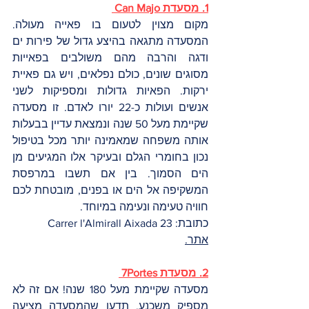
1. מסעדת Can Majo 
מקום מצוין לטעום בו פאייה מעולה. 
המסעדה מתגאה בהיצע גדול של פירות ים 
ודגה והרבה מהם משולבים בפאייות 
מסוגים שונים, כולם נפלאים, ויש גם פאיית 
ירקות. הפאיות גדולות ומספיקות לשני 
אנשים ועולות כ-22 יורו לאדם. זו מסעדה 
שקיימת מעל 50 שנה ונמצאת עדיין בבעלות 
אותה משפחה שמאמינה יותר מכל בטיפול 
נכון בחומרי הגלם ובעיקר אלו המגיעים מן 
הים הסמוך. בין אם תשבו במרפסת 
המשקיפה אל הים או בפנים, מובטחת לכם 
חוויה טעימה ונעימה במיוחד. 
כתובת: Carrer l'Almirall Aixada 23
אתר.
2. מסעדת 7Portes 
מסעדה שקיימת מעל 180 שנה! אם זה לא 
מספיק משכנע, תדעו שהמסעדה מציעה 